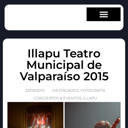
DESARROLLO WEB
Illapu Teatro
Municipal de
Valparaíso 2015
23/09/2015
,
DESTACADOS
,
FOTOGRAFÍA
CONCIERTOS & EVENTOS
,
ILLAPU